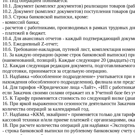
10. Под операцией понимается:
10.1. Документ (комплект документов) реализации товаров (раб
10.2. Документ (комплект документов) поступления товаров (ра
10.3. Строка банковской выписки, кроме:
- комиссий банка;
- расчетов с работниками, производимых в рамках трудовых до
- платежей в бюджет.
10.4. Для авансовых отчетов - каждый подтверждающий докуме
10.5. Ежедневный Z-отчет;
10.6. Требование-накладная, путевой лист, комплектация номенк
11. За каждую операцию (кроме строк банковской выписки) при
(наименований, позиций). Каждые следующие 20 (двадцать) с
12. Каждая следующая редакция документа, подготавливаемого
подготовки, принимается за отдельную операцию.
13. Надбавка «обособленное подразделение» учитывается при н
нахождения обособленного подразделения), филиала или предс
14. Для тарифов «Юридические лица «Лайт», «ИП с работникам
если Заказчик своими силами отражает их в Учетной базе без у
15. К Тарифу применяется стоимость по следующей вилке (диа
16. При яркой выраженности сезонности деятельности Заказчи
количества операций за календарный год.
17. Надбавка «ККМ, эквайринг» применяется только для тари
кассовой техники и/или приеме платежей с организациями, о
18. При расчете количества операций для надбавки «Экспортн
- строка банковской выписки по рублевому банковскому счету 