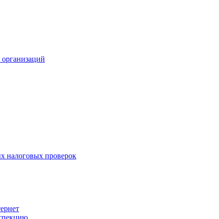
х организаций
х налоговых проверок
тернет
нспекцию