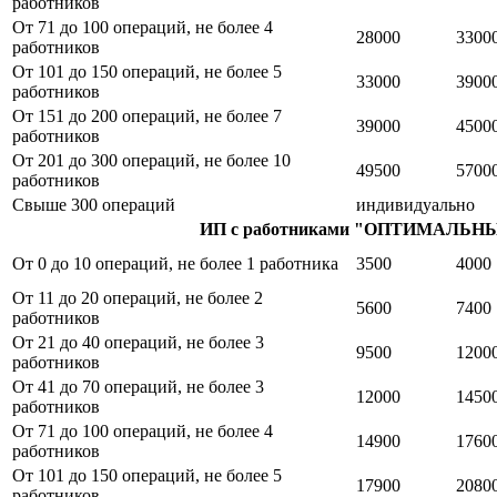
работников
От 71 до 100 операций, не более 4
28000
3300
работников
От 101 до 150 операций, не более 5
33000
3900
работников
От 151 до 200 операций, не более 7
39000
4500
работников
От 201 до 300 операций, не более 10
49500
5700
работников
Свыше 300 операций
индивидуально
ИП с работниками "ОПТИМАЛЬ
От 0 до 10 операций, не более 1 работника
3500
4000
От 11 до 20 операций, не более 2
5600
7400
работников
От 21 до 40 операций, не более 3
9500
1200
работников
От 41 до 70 операций, не более 3
12000
1450
работников
От 71 до 100 операций, не более 4
14900
1760
работников
От 101 до 150 операций, не более 5
17900
2080
работников