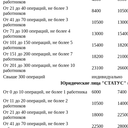
работников
От 21 до 40 операций, не более 3
8400
1050
работников
От 41 до 70 операций, не более 3
10500
1300
работников
От 71 до 100 операций, не более 4
13000
1540
работников
От 101 до 150 операций, не более 5
15400
1820
работников
От 151 до 200 операций, не более 7
18200
2100
работников
От 201 до 300 операций, не более 10
23100
2660
работников
Свыше 300 операций
индивидуально
Юридические лица "СТАТУС"
От 0 до 10 операций, не более 1 работника
6000
7400
От 11 до 20 операций, не более 2
10500
1400
работников
От 21 до 40 операций, не более 3
18000
2250
работников
От 41 до 70 операций, не более 3
22500
2800