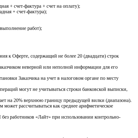
ая + счет-фактура + счет на оплату);
дная + счет-фактура);
(выполнение работ);
ия к Оферте, содержащий не более 20 (двадцати) строк
Заказчиком неверной или неполной информации для его
ановки Заказчика на учет в налоговом органе по месту
операций могут не учитываться строки банковской выписки,
шает на 20% верхнюю границу предыдущей вилки (диапазона).
ем может рассчитываться как среднее арифметическое
 без работников «Лайт» при использовании контрольно-