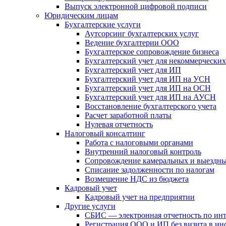
Выпуск электронной цифровой подписи
Юридическим лицам
Бухгалтерские услуги
Аутсорсинг бухгалтерских услуг
Ведение бухгалтерии ООО
Бухгалтерское сопровождение бизнеса
Бухгалтерский учет для некоммерчески
Бухгалтерский учет для ИП
Бухгалтерский учет для ИП на УСН
Бухгалтерский учет для ИП на ОСН
Бухгалтерский учет для ИП на АУСН
Восстановление бухгалтерского учета
Расчет заработной платы
Нулевая отчетность
Налоговый консалтинг
Работа с налоговыми органами
Внутренний налоговый контроль
Сопровождение камеральных и выездны
Списание задолженности по налогам
Возмещение НДС из бюджета
Кадровый учет
Кадровый учет на предприятии
Другие услуги
СБИС — электронная отчетность по ин
Регистрация ООО и ИП без визита в и