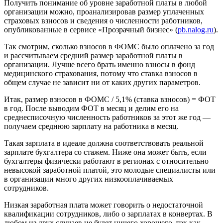
Получить понимание об уровне заработной платы в любой
организации можно, проанализировав размер уплаченных
страховых взносов и сведения о численности работников,
опубликованные в сервисе «Прозрачный бизнес» (
pb.nalog.ru
).
Так смотрим, сколько взносов в ФОМС было оплачено за год
и рассчитываем средний размер заработной платы в
организации. Лучше всего брать именно взносы в фонд
медицинского страхования, потому что ставка взносов в
общем случае не зависит ни от каких других параметров.
Итак, размер взносов в ФОМС / 5,1% (ставка взносов) = ФОТ
в год. После выводим ФОТ в месяц и делим его на
среднесписочную численность работников за этот же год —
получаем среднюю зарплату на работника в месяц.
Такая зарплата в идеале должна соответствовать реальной
зарплате бухгалтера со стажем. Ниже она может быть, если
бухгалтеры физически работают в регионах с относительно
невысокой заработной платой, это молодые специалисты или
в организации много других низкооплачиваемых
сотрудников.
Низкая заработная плата может говорить о недостаточной
квалификации сотрудников, либо о зарплатах в конвертах. В
любом из двух случаев не будет ничего хорошего, так как