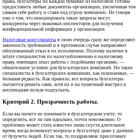
права, бухгалтеры по каждой бумажке из налоговой готовы
предоставить любые документы организации, увеличивая тем
самым себе работу и ставя под угрозу компанию. Не говоря
уже о том, что инициировать такие запросы могут
конкуренты через знакомых инспекторов для получения
конфиденциальной информации у организации.
Налоговые консультанты
в свою очередь сразу же определяют
законность требований и в противном случае направляют
обоснованный отказ в их исполнении. Поэтому наличие в
штате специалистов по налогообложению и налоговому
праву, имеющих опыт работы с подобными органами, —
обязательное условие для бухгалтерских компаний. Но такие
специалисты в бухгалтерских компаниях, как ископаемые, —
большая редкость. Как правило, все вопросы бухгалтеры
пытаются решить сами, хотя их и на пушечный выстрел к
инспекциям нельзя подпускать.
Критерий 2. Прозрачность работы.
Если вы ничего не понимаете в бухгалтерском учете, то
определить, все ли там идеально, почти невозможно. О
проблемах может стать известно лишь спустя длительное
время, когда возникнут вопросы к бухгалтеру даже у далеких
от бухучета людей. Если так, то поздравляем: приготовьте